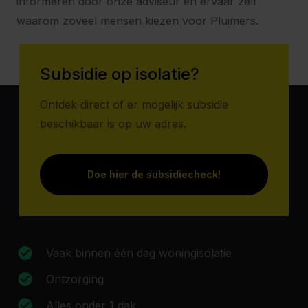
informeren door onze adviseur en ervaar zelf
waarom zoveel mensen kiezen voor Pluimers.
Subsidie op isolatie?
Ontdek direct of er mogelijk subsidie
beschikbaar is op uw adres.
Doe hier de subsidiecheck!
Vaak binnen één dag woningisolatie
Ontzorging
Alles onder 1 dak