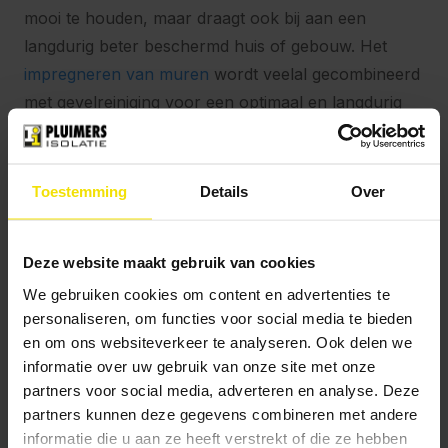
mooi te houden, maar draagt ook bij aan een
langdurig beter beschermd huis of gebouw. Het
impregneren van muren
wordt veelal gecombineerd
met gevelreiniging voor een optimaal en langdurig
schoon resultaat.
Subsidie voor isolatie in
Zutphen: ISDE en lokale
Toestemming
Details
Over
regelingen
Deze website maakt gebruik van cookies
Met de
Subsidiecheck
ontdekt u snel welke
We gebruiken cookies om content en advertenties te
subsidies beschikbaar zijn voor uw woning in
personaliseren, om functies voor social media te bieden
Zutphen. Combineert u meerdere
en om ons websiteverkeer te analyseren. Ook delen we
isolatiemaatregelen, dan kunt u gebruikmaken van
informatie over uw gebruik van onze site met onze
aantrekkelijke ISDE-subsidies. Bekijk ook het
partners voor social media, adverteren en analyse. Deze
Stappenplan ISDE
voor meer informatie.
partners kunnen deze gegevens combineren met andere
informatie die u aan ze heeft verstrekt of die ze hebben