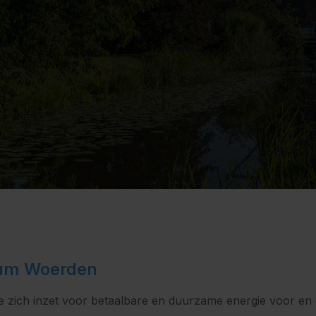
trum Woerden
e zich inzet voor betaalbare en duurzame energie voor en 