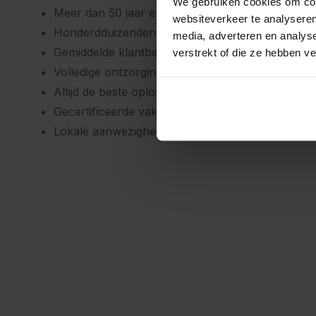
We gebruiken cookies om cont
Meer dan 50 jaar ervaring in woningisolatie
websiteverkeer te analyseren
Honderdduizenden woningen verduurzaamd in N
media, adverteren en analys
Gemiddelde klantbeoordeling van 4,5 uit 5 sterre
verstrekt of die ze hebben v
Volledige ontzorging van advies tot en met uitvoe
Altijd de beste oplossing
Gecertificeerde vakmensen en hoogwaardige mat
Lokale aanwezigheid in Woerden, met de slagkrach