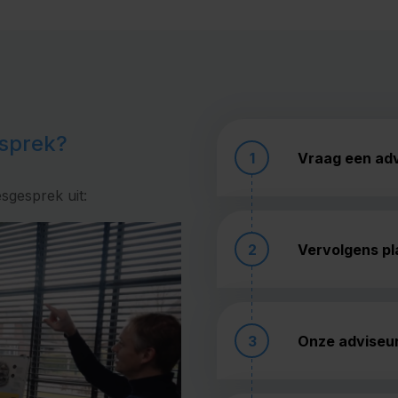
esprek?
1
Vraag een ad
sgesprek uit:
2
Vervolgens pl
3
Onze adviseur 