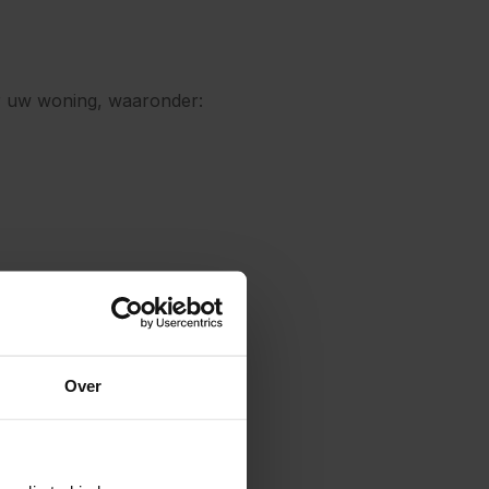
oor uw woning, waaronder:
Over
passing.