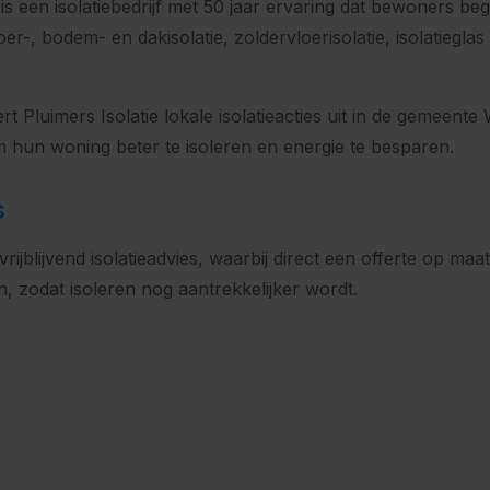
 een isolatiebedrijf met 50 jaar ervaring dat bewoners bege
r-, bodem- en dakisolatie, zoldervloerisolatie, isolatiegla
Pluimers Isolatie lokale isolatieacties uit in de gemeent
 hun woning beter te isoleren en energie te besparen.
s
jblijvend isolatieadvies, waarbij direct een offerte op maat
 zodat isoleren nog aantrekkelijker wordt.