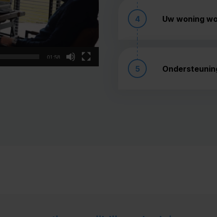
4
Uw woning wor
01:58
5
Ondersteuning