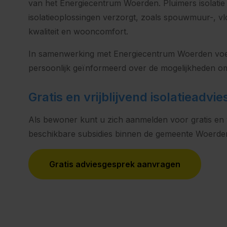
van het Energiecentrum Woerden. Pluimers isolatie is
isolatieoplossingen verzorgt, zoals spouwmuur-, vloe
kwaliteit en wooncomfort.
In samenwerking met Energiecentrum Woerden voert 
persoonlijk geïnformeerd over de mogelijkheden om
Gratis en vrijblijvend isolatieadvie
Als bewoner kunt u zich aanmelden voor gratis en vri
beschikbare subsidies binnen de gemeente Woerden,
Gratis adviesgesprek aanvragen