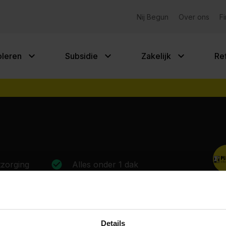
Gemeentelijke subsidies
op isolatie?
Nij Begun
Over ons
F
Doe hier d
er mogelijk subsidie
op uw adres.
oleren
Subsidie
Zakelijk
Re
zorging
Alles onder 1 dak
Details