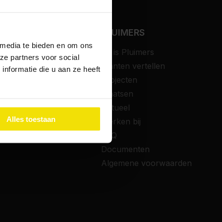
T REGELEN
PLUIMERS
 media te bieden en om ons
gesprek aanvragen
Dit is Pluimers
ze partners voor social
gun
Klanten vertellen
nformatie die u aan ze heeft
e
Projecten
ering
Plaatsen
t
Actueel
Alles toestaan
endeal
Werken bij
elijke subsidies
FAQ
Documenten
Algemene voorwaarden