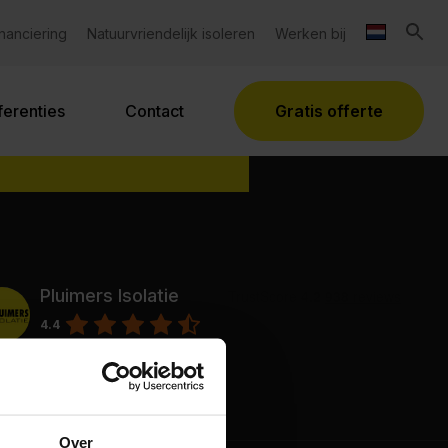
inanciering
Natuurvriendelijk isoleren
Werken bij
e subsidiecheck!
ferenties
Contact
Gratis offerte
Pluimers Isolatie
4.4
Gebaseerd op
1330
reviews
Powered by
Google
Over