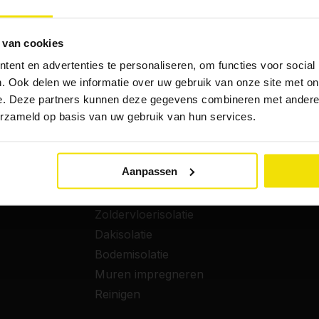
 van cookies
DIENSTEN
DIREC
ent en advertenties te personaliseren, om functies voor social
Woningisolatie
Advies
. Ook delen we informatie over uw gebruik van onze site met on
Zakelijk isoleren
Nij Be
e. Deze partners kunnen deze gegevens combineren met andere i
Ventileren
Subsidi
erzameld op basis van uw gebruik van hun services.
Biobased isoleren
Financi
Spouwmuurisolatie
Contac
Aanpassen
Isolatieglas
Vriend
Vloerisolatie
Gemeent
Zoldervloerisolatie
Dakisolatie
Bodemisolatie
Muren impregneren
Reinigen