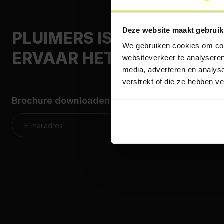
Deze website maakt gebruik
PLUIMERS ISOLATIE,
We gebruiken cookies om cont
ERVAAR HET VERSCHIL
websiteverkeer te analyseren
media, adverteren en analys
verstrekt of die ze hebben v
Brochure downloaden