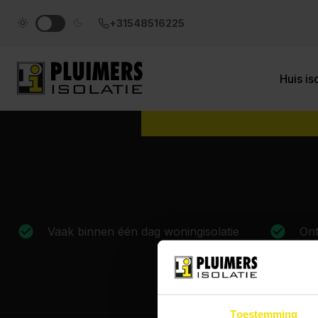
pluimers.nl
Subsidie 
+31548516225
Ontdek direct of 
beschikbaar is 
Huis is
Vaak binnen één dag woningisolatie
Ont
Toestemming