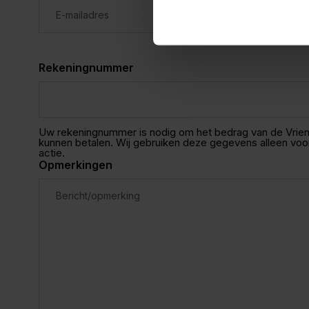
Rekeningnummer
Uw rekeningnummer is nodig om het bedrag van de Vriend
kunnen betalen. Wij gebruiken deze gegevens alleen voo
actie.
Opmerkingen