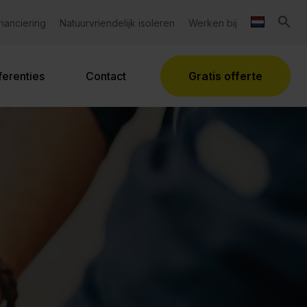
inanciering
Natuurvriendelijk isoleren
Werken bij
ferenties
Contact
Gratis offerte