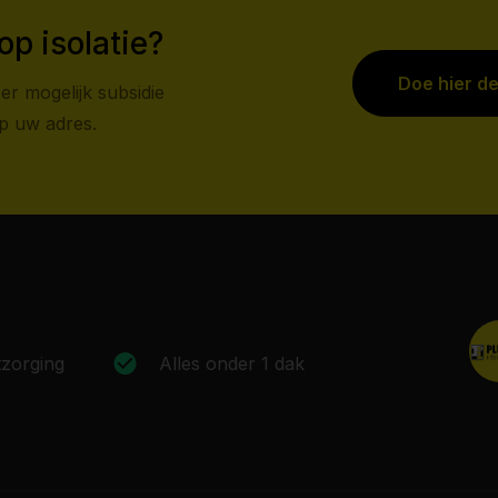
op isolatie?
Doe hier d
er mogelijk subsidie
op uw adres.
zorging
Alles onder 1 dak