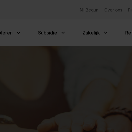
Gemeentelijke subsidies
Nij Begun
Over ons
F
oleren
Subsidie
Zakelijk
Re