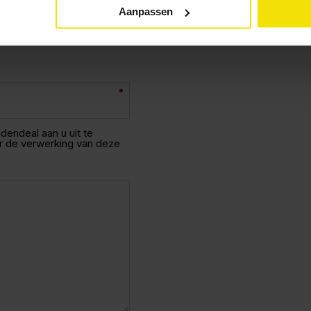
Aanpassen
endeal aan u uit te
r de verwerking van deze