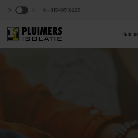
pluimers.nl
+31548516225
Huis is