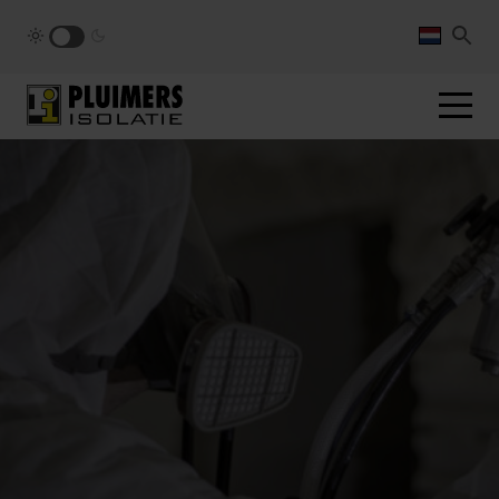
pluimers.nl