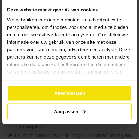
Kwaliteit en certificering
Deze website maakt gebruik van cookies
Deze combinatie van 2 producten voldoet aan de
We gebruiken cookies om content en advertenties te
hoogste kwaliteits- en veiligheidsnormen. De
personaliseren, om functies voor social media te bieden
en om ons websiteverkeer te analyseren. Ook delen we
brandvertragende coating draagt bij aan een
informatie over uw gebruik van onze site met onze
verbeterde brandklasse, wat het systeem geschikt
partners voor social media, adverteren en analyse. Deze
maakt voor situaties waar extra bescherming vereist
partners kunnen deze gegevens combineren met andere
is.
informatie die u aan ze heeft verstrekt of die ze hebben
verzameld op basis van uw gebruik van hun services.
Kies voor brandveilige isolatie
Met Plixxent Plixxopol SF 640100 i.c.m. Pluimers
Alles toestaan
HR IsoSpray FireResist BW (witte) coating investeert
u in een isolatiesysteem dat niet alleen duurzaam is,
Aanpassen
maar ook bijdraagt aan een verhoogde
brandveiligheid.
Wilt u meer weten over de mogelijkheden? Vraag nu