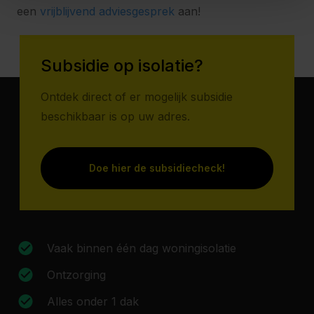
een
vrijblijvend adviesgesprek
aan!
Subsidie op isolatie?
Ontdek direct of er mogelijk subsidie
beschikbaar is op uw adres.
Doe hier de subsidiecheck!
Vaak binnen één dag woningisolatie
Ontzorging
Alles onder 1 dak