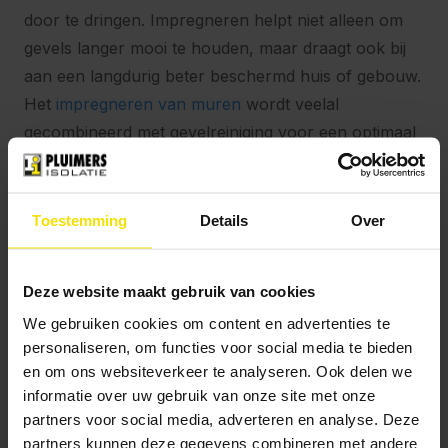
door te dringen. Impregneren helpt niet alleen om
gevels langer mooi te houden, maar draagt ook bij
aan een langdurig beter beschermd huis of gebouw.
Het
impregneren van muren
wordt veelal
gecombineerd met gevelreiniging voor een optimaal
en langdurig schoon resultaat.
Subsidie voor isolatie in
Toestemming
Details
Over
Drachten: ISDE en lokale
regelingen
Deze website maakt gebruik van cookies
Met de
Subsidiecheck
ontdekt u snel welke
We gebruiken cookies om content en advertenties te
subsidies beschikbaar zijn voor uw woning in
personaliseren, om functies voor social media te bieden
Drachten. Combineert u meerdere
en om ons websiteverkeer te analyseren. Ook delen we
isolatiemaatregelen, dan kunt u gebruikmaken van
informatie over uw gebruik van onze site met onze
aantrekkelijke ISDE-subsidies. Bekijk ook het
partners voor social media, adverteren en analyse. Deze
partners kunnen deze gegevens combineren met andere
Stappenplan ISDE
voor meer informatie.