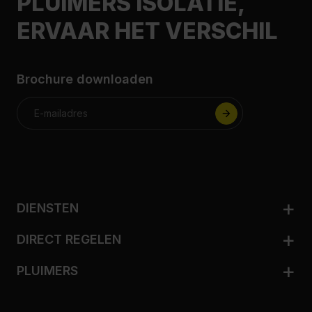
PLUIMERS ISOLATIE,
ERVAAR HET VERSCHIL
Brochure downloaden
DIENSTEN
Woningisolatie
DIRECT REGELEN
Zakelijk isoleren
Adviesgesprek aanvragen
Ventileren
PLUIMERS
Nij Begun
Biobased isoleren
Dit is Pluimers
Subsidie
Spouwmuurisolatie
Klanten vertellen