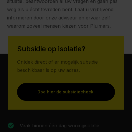
situatie, beantwoorden al uw vragen en gaan pas
weg als u écht tevreden bent. Laat u vrijblijvend
informeren door onze adviseur en ervaar zelf
waarom zoveel mensen kiezen voor Pluimers.
Subsidie op isolatie?
Ontdek direct of er mogelijk subsidie
beschikbaar is op uw adres.
Doe hier de subsidiecheck!
Vaak binnen één dag woningisolatie