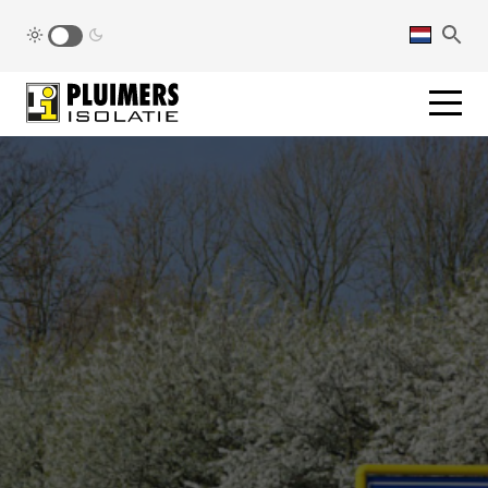
pluimers.nl