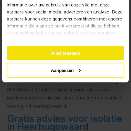
informatie over uw gebruik van onze site met onze
Heerhugowaard. Combineert u meerdere
partners voor social media, adverteren en analyse. Deze
isolatiemaatregelen, dan kunt u gebruikmaken van
partners kunnen deze gegevens combineren met andere
aantrekkelijke ISDE-subsidies. Bekijk ook het
informatie die u aan ze heeft verstrekt of die ze hebben
Stappenplan ISDE
voor meer informatie.
verzameld op basis van uw gebruik van hun services.
Biobased isoleren in
Heerhugowaard:
Alles toestaan
duurzaam en
toekomstgericht
Aanpassen
Wilt u kiezen voor een milieuvriendelijke oplossing?
Met
Biobased isoleren
kiest u voor natuurlijke
isolatiematerialen die bijdragen aan een duurzamere
woning in Heerhugowaard.
Gratis advies voor isolatie
in Heerhugowaard