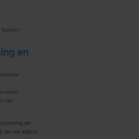
n kunnen
ring en
duurzame
ervaren
nd met
 oplossing die
zijn we altijd in