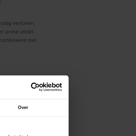
n
nslag vertonen.
 prima uitziet.
ecombineerd met
ouwen in
terafstotende
eden minder kans
Over
nger mooi te
ebouw. Het
r een optimaal