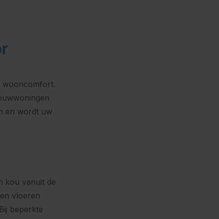
or
t wooncomfort.
wbouwwoningen
en en wordt uw
a
n kou vanuit de
ren vloeren
Bij beperkte