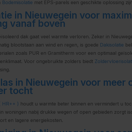
n
Bodemisolatie
met EPS-parels een geschikte oplossing zijn
atie in Nieuwegein voor maxim
ng vanaf boven
eïsoleerd dak gaat veel warmte verloren. Zeker in Nieuweg
atig blootstaan aan wind en regen, is goede
Dakisolatie
bel
rialen zoals PUR en Gramitherm voor een optimaal geïsol
nklimaat. Voor ongebruikte zolders biedt
Zoldervloerisolat
sing.
glas in Nieuwegein voor meer
er tocht
 ( HR++ )
houdt u warmte beter binnen en vermindert u toch
 in woningen nabij drukke wegen of open gebieden zorgt iso
rt en lagere energiekosten.