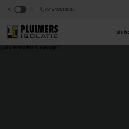
pluimers.nl
+31548516225
Huis is