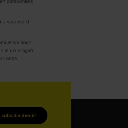
en persoonlijke
t u verzekerd
 omdat we doen
en al uw vragen
oor onze
e subsidiecheck!