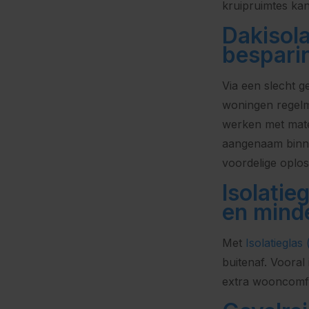
kruipruimtes ka
Dakisol
bespari
Via een slecht g
woningen regelm
werken met mate
aangenaam binne
voordelige oplos
Isolatie
en mind
Met
Isolatieglas
buitenaf. Vooral
extra wooncomfo