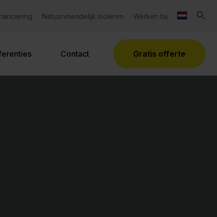
inanciering
Natuurvriendelijk isoleren
Werken bij
ferenties
Contact
Gratis offerte