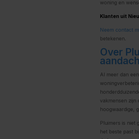
woning en wens
Klanten uit Nie
Neem contact m
betekenen.
Over Plu
aandacht
Al meer dan een 
woningverbeterin
honderdduizende
vakmensen zijn o
hoogwaardige, ge
Pluimers is niet
het beste past b