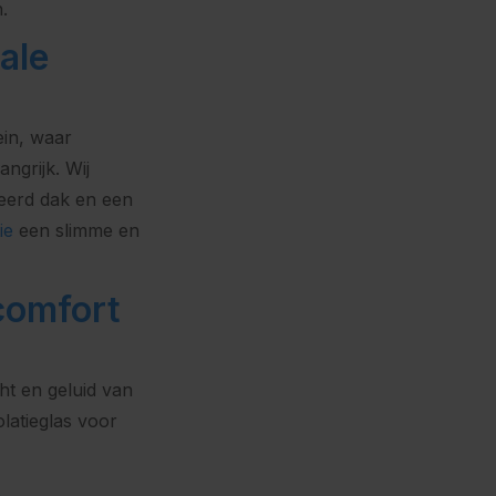
.
ale
ein, waar
angrijk. Wij
eerd dak en een
ie
een slimme en
 comfort
t en geluid van
latieglas voor