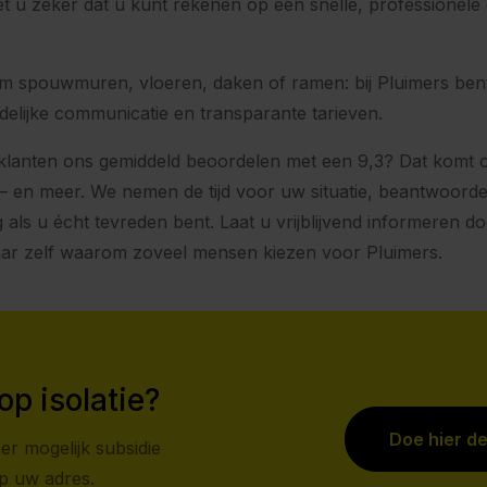
t u zeker dat u kunt rekenen op een snelle, professionele 
om spouwmuren, vloeren, daken of ramen: bij Pluimers ben
uidelijke communicatie en transparante tarieven.
 klanten ons gemiddeld beoordelen met een 9,3? Dat komt
– en meer. We nemen de tijd voor uw situatie, beantwoord
als u écht tevreden bent. Laat u vrijblijvend informeren d
aar zelf waarom zoveel mensen kiezen voor Pluimers.
op isolatie?
Doe hier d
er mogelijk subsidie
op uw adres.