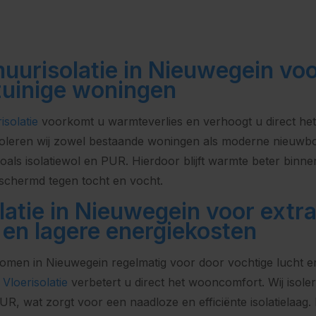
urisolatie in Nieuwegein vo
zuinige woningen
solatie
voorkomt u warmteverlies en verhoogt u direct he
soleren wij zowel bestaande woningen als moderne nieu
oals isolatiewol en PUR. Hierdoor blijft warmte beter binn
schermd tegen tocht en vocht.
latie in Nieuwegein voor extr
 en lagere energiekosten
omen in Nieuwegein regelmatig voor door vochtige lucht e
t
Vloerisolatie
verbetert u direct het wooncomfort. Wij isole
PUR, wat zorgt voor een naadloze en efficiënte isolatielaag. 