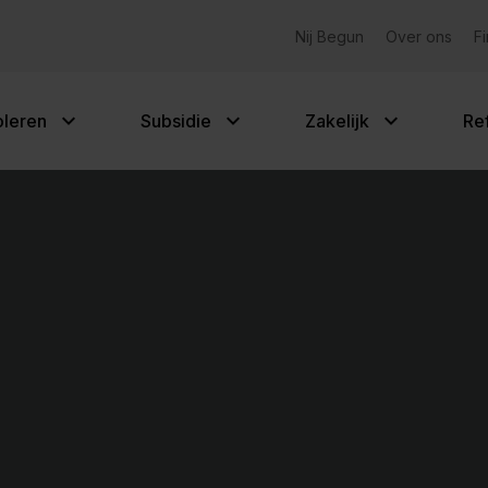
Gemeentelijke subsidies
Nij Begun
Over ons
F
oleren
Subsidie
Zakelijk
Re