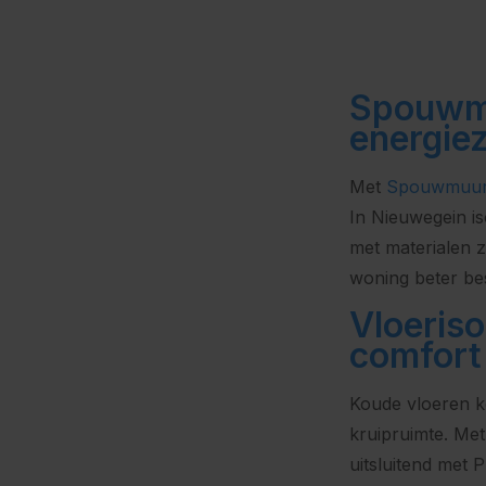
Spouwmu
energie
Met
Spouwmuuri
In Nieuwegein i
met materialen z
woning beter be
Vloeriso
comfort
Koude vloeren k
kruipruimte. Me
uitsluitend met 