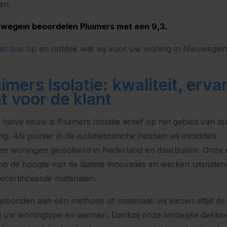
en.
uwegein beoordelen Pluimers met een 9,3.
et ons op
en ontdek wat wij voor uw woning in Nieuwegei
imers Isolatie: kwaliteit, erva
 voor de klant
halve eeuw is Pluimers Isolatie actief op het gebied van 
g. Als pionier in de isolatiebranche hebben wij inmiddels
n woningen geïsoleerd in Nederland en daarbuiten. Onze 
p de hoogte van de laatste innovaties en werken uitsluite
certificeerde materialen.
 gebonden aan één methode of materiaal: wij kiezen altijd de
ij uw woningtype en wensen. Dankzij onze landelijke dekking 