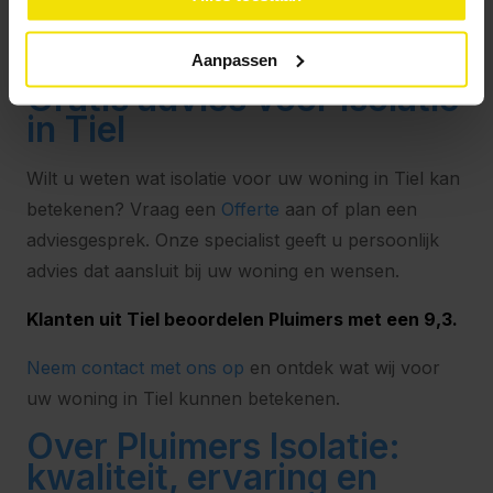
isolatiematerialen die bijdragen aan een duurzamere
woning in Tiel.
Aanpassen
Gratis advies voor isolatie
in Tiel
Wilt u weten wat isolatie voor uw woning in Tiel kan
betekenen? Vraag een
Offerte
aan of plan een
adviesgesprek. Onze specialist geeft u persoonlijk
advies dat aansluit bij uw woning en wensen.
Klanten uit Tiel beoordelen Pluimers met een 9,3.
Neem contact met ons op
en ontdek wat wij voor
uw woning in Tiel kunnen betekenen.
Over Pluimers Isolatie:
kwaliteit, ervaring en