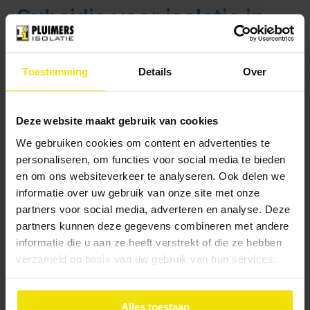
Subsidie voor isolatie in
Tiel: ISDE en lokale
regelingen
Toestemming
Details
Over
Met de
Subsidiecheck
ontdekt u snel welke
subsidies beschikbaar zijn voor uw woning in Tiel.
Deze website maakt gebruik van cookies
Combineert u meerdere isolatiemaatregelen, dan
We gebruiken cookies om content en advertenties te
kunt u gebruikmaken van aantrekkelijke ISDE-
personaliseren, om functies voor social media te bieden
subsidies. Bekijk ook het
Stappenplan ISDE
voor
en om ons websiteverkeer te analyseren. Ook delen we
meer informatie.
informatie over uw gebruik van onze site met onze
Biobased isoleren in Tiel:
partners voor social media, adverteren en analyse. Deze
partners kunnen deze gegevens combineren met andere
duurzaam en
informatie die u aan ze heeft verstrekt of die ze hebben
toekomstgericht
verzameld op basis van uw gebruik van hun services.
Wilt u kiezen voor een milieuvriendelijke oplossing?
Met
Biobased isoleren
kiest u voor natuurlijke
Alles toestaan