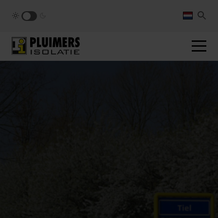
pluimers.nl