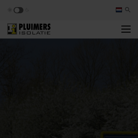
pluimers.nl