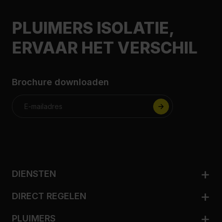
PLUIMERS ISOLATIE,
ERVAAR HET VERSCHIL
Brochure downloaden
DIENSTEN
Woningisolatie
DIRECT REGELEN
Zakelijk isoleren
Adviesgesprek aanvragen
Ventileren
PLUIMERS