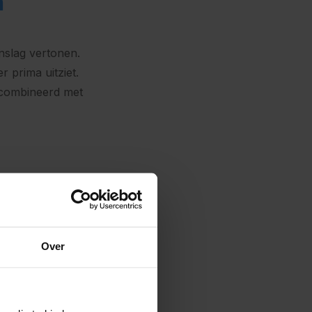
n
nslag vertonen.
 prima uitziet.
ecombineerd met
ouwen in
terafstotende
eden minder kans
Over
nger mooi te
ebouw. Het
r een optimaal