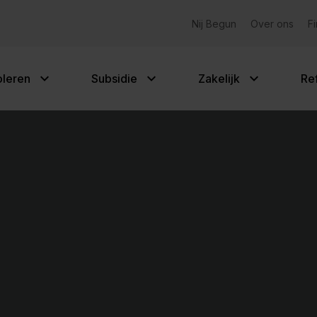
Gemeentelijke subsidies
Nij Begun
Over ons
F
oleren
Subsidie
Zakelijk
Re