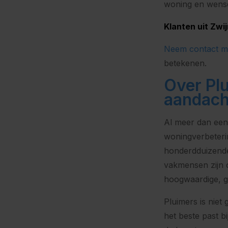
woning en wens
Klanten uit Zwi
Neem contact m
betekenen.
Over Plu
aandacht
Al meer dan een 
woningverbeterin
honderdduizende
vakmensen zijn o
hoogwaardige, ge
Pluimers is niet
het beste past b