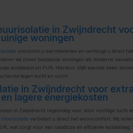
urisolatie in Zwijndrecht vo
zuinige woningen
solatie
voorkomt u warmteverlies en verhoogt u direct he
isoleren wij zowel bestaande woningen als moderne nieu
oals isolatiewol en PUR. Hierdoor blijft warmte beter binn
schermd tegen tocht en vocht.
latie in Zwijndrecht voor extr
 en lagere energiekosten
omen in Zwijndrecht regelmatig voor door vochtige lucht e
t
Vloerisolatie
verbetert u direct het wooncomfort. Wij isole
PUR, wat zorgt voor een naadloze en efficiënte isolatielaag. 