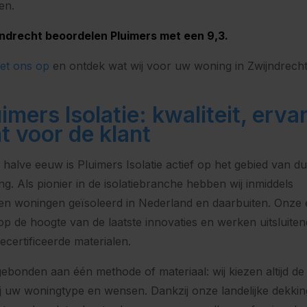
en.
jndrecht beoordelen Pluimers met een 9,3.
et ons op
en ontdek wat wij voor uw woning in Zwijndrech
imers Isolatie: kwaliteit, erva
 voor de klant
halve eeuw is Pluimers Isolatie actief op het gebied van 
g. Als pionier in de isolatiebranche hebben wij inmiddels
n woningen geïsoleerd in Nederland en daarbuiten. Onze 
p de hoogte van de laatste innovaties en werken uitsluite
certificeerde materialen.
 gebonden aan één methode of materiaal: wij kiezen altijd de
ij uw woningtype en wensen. Dankzij onze landelijke dekking 