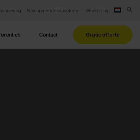
inanciering
Natuurvriendelijk isoleren
Werken bij
ferenties
Contact
Gratis offerte