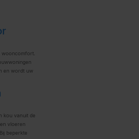
or
t wooncomfort.
wbouwwoningen
en en wordt uw
a
n kou vanuit de
ren vloeren
Bij beperkte