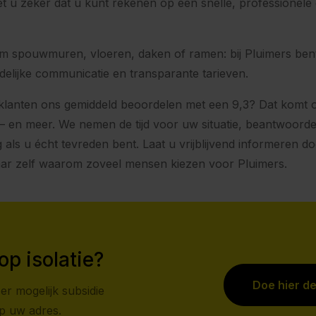
t u zeker dat u kunt rekenen op een snelle, professionele 
om spouwmuren, vloeren, daken of ramen: bij Pluimers ben
uidelijke communicatie en transparante tarieven.
 klanten ons gemiddeld beoordelen met een 9,3? Dat komt
– en meer. We nemen de tijd voor uw situatie, beantwoord
als u écht tevreden bent. Laat u vrijblijvend informeren d
aar zelf waarom zoveel mensen kiezen voor Pluimers.
op isolatie?
Doe hier d
er mogelijk subsidie
op uw adres.