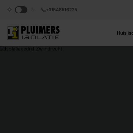
pluimers.nl
+31548516225
Huis is