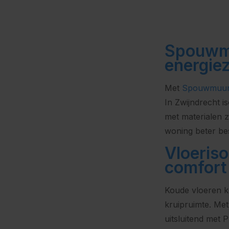
Spouwmu
energie
Met
Spouwmuuri
In Zwijndrecht 
met materialen z
woning beter be
Vloeriso
comfort
Koude vloeren k
kruipruimte. Me
uitsluitend met 