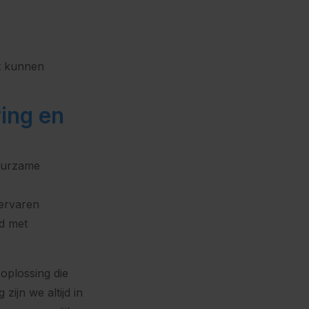
t kunnen
ring en
duurzame
ervaren
nd met
 oplossing die
zijn we altijd in