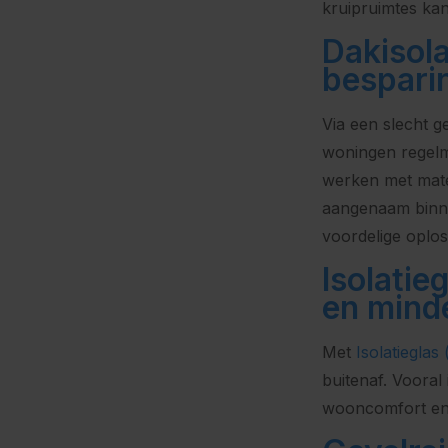
kruipruimtes ka
Dakisola
bespari
Via een slecht g
woningen regelm
werken met mate
aangenaam binne
voordelige oplos
Isolatie
en mind
Met
Isolatieglas
buitenaf. Vooral
wooncomfort en 