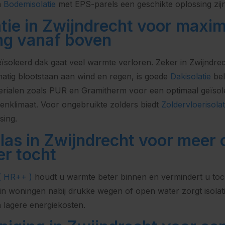
n
Bodemisolatie
met EPS-parels een geschikte oplossing zijn
tie in Zwijndrecht voor maxi
ng vanaf boven
eïsoleerd dak gaat veel warmte verloren. Zeker in Zwijndre
atig blootstaan aan wind en regen, is goede
Dakisolatie
bel
rialen zoals PUR en Gramitherm voor een optimaal geïsol
nklimaat. Voor ongebruikte zolders biedt
Zoldervloerisolat
sing.
glas in Zwijndrecht voor meer
er tocht
 ( HR++ )
houdt u warmte beter binnen en vermindert u toch
 in woningen nabij drukke wegen of open water zorgt isolat
lagere energiekosten.