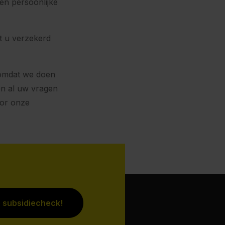
en persoonlijke
t u verzekerd
 omdat we doen
en al uw vragen
oor onze
e subsidiecheck!