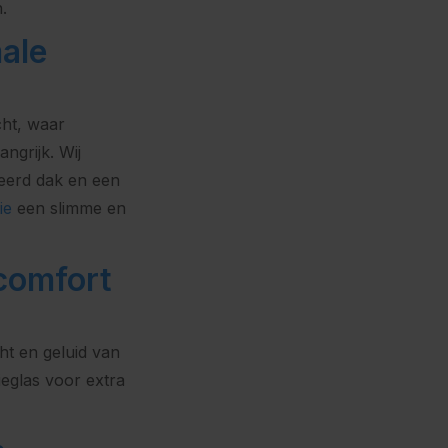
.
male
cht, waar
angrijk. Wij
eerd dak en een
ie
een slimme en
 comfort
t en geluid van
ieglas voor extra