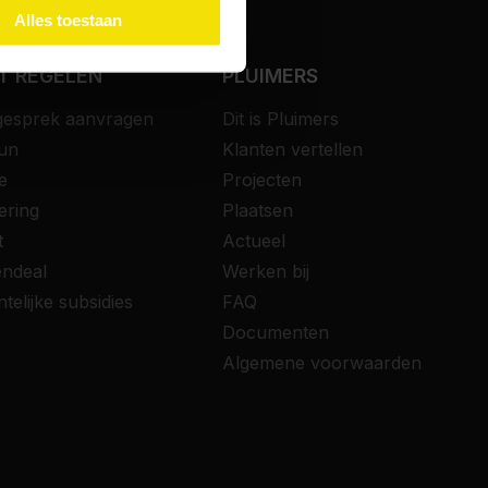
Alles toestaan
T REGELEN
PLUIMERS
gesprek aanvragen
Dit is Pluimers
gun
Klanten vertellen
e
Projecten
ering
Plaatsen
t
Actueel
endeal
Werken bij
elijke subsidies
FAQ
Documenten
Algemene voorwaarden