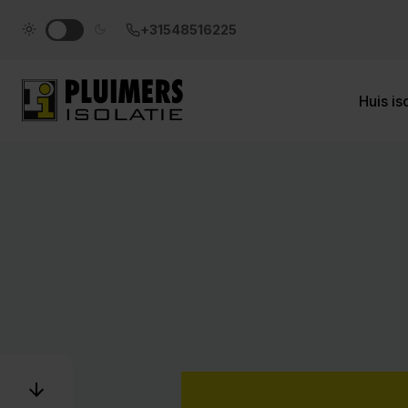
pluimers.nl
+31548516225
Huis is