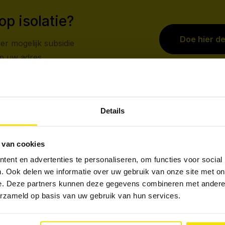
op isolatie?
Doe hier d
er mogelijk subsidie
op uw adres.
Details
 van cookies
ent en advertenties te personaliseren, om functies voor social
zorging
Alles onder 1 dak
. Ook delen we informatie over uw gebruik van onze site met on
e. Deze partners kunnen deze gegevens combineren met andere i
erzameld op basis van uw gebruik van hun services.