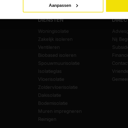
Aanpassen
DIENSTEN
DIREC
Woningisolatie
Advies
Zakelijk isoleren
Nij Be
Ventileren
Subsidi
Biobased isoleren
Financi
Spouwmuurisolatie
Contac
Isolatieglas
Vriend
Vloerisolatie
Gemeent
Zoldervloerisolatie
Dakisolatie
Bodemisolatie
Muren impregneren
Reinigen