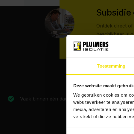
Subsidie 
Ontdek direct of 
beschikbaar is 
Toestemming
Deze website maakt gebruik
We gebruiken cookies om cont
Vaak binnen één dag woningisolatie
Ont
websiteverkeer te analyseren
media, adverteren en analys
verstrekt of die ze hebben v