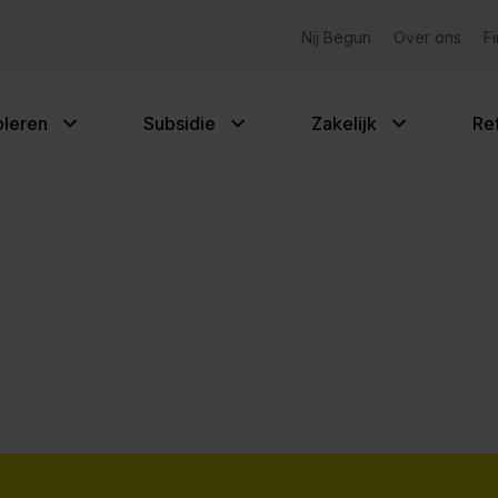
Gemeentelijke subsidies
Nij Begun
Over ons
F
oleren
Subsidie
Zakelijk
Re