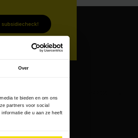
e subsidiecheck!
Over
Pluimers Isolatie
 media te bieden en om ons
4.4
ze partners voor social
Gebaseerd op
1330
reviews
nformatie die u aan ze heeft
Powered by
Google