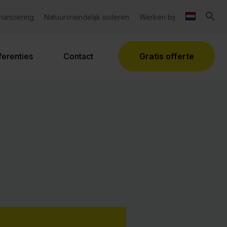
inanciering
Natuurvriendelijk isoleren
Werken bij
ferenties
Contact
Gratis offerte