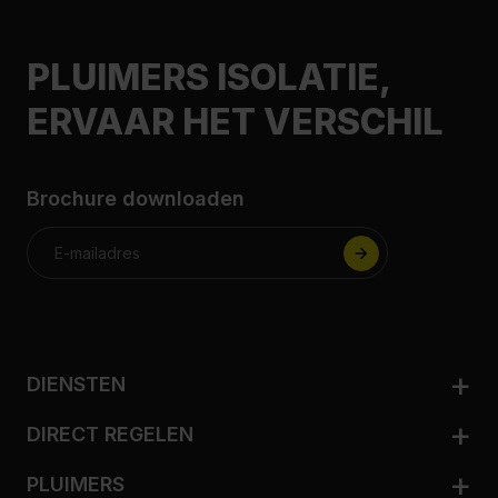
PLUIMERS ISOLATIE,
ERVAAR HET VERSCHIL
Brochure downloaden
DIENSTEN
Woningisolatie
DIRECT REGELEN
Zakelijk isoleren
Adviesgesprek aanvragen
Ventileren
PLUIMERS