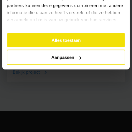
partners kunnen deze gegevens combineren met andere
informatie die u aan ze heeft verstrekt of die ze hebben
verzameld op basis van uw gebruik van hun services.
2021
Appartementencomplex Den Helder
Alles toestaan
Pluimers
Aanpassen
Bekijk project