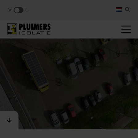
pluimers.nl