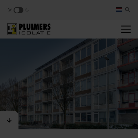
pluimers.nl