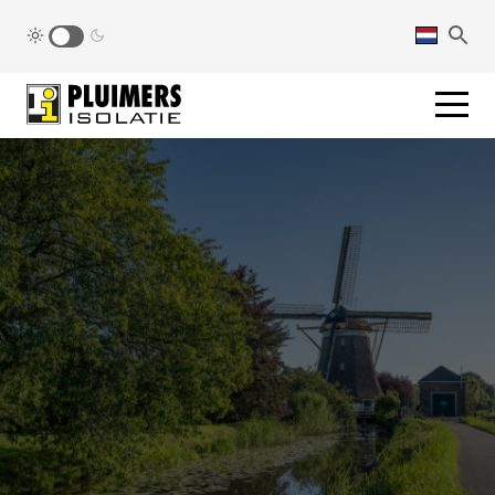
pluimers.nl