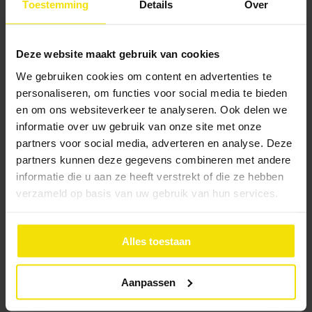
Toestemming
Details
Over
uitvoering van de werkzaamheden
Vooraf reserveren van de subsidie is ook mogelijk
Per woning is er €2.000,- beschikbaar. Als u dit al
Deze website maakt gebruik van cookies
eerder heeft ontvangen bij deze of de
We gebruiken cookies om content en advertenties te
voorgaande subsidieregeling woningisolatie van
personaliseren, om functies voor social media te bieden
de gemeente, kunt u geen nieuwe
en om ons websiteverkeer te analyseren. Ook delen we
informatie over uw gebruik van onze site met onze
subsidieaanvraag doen.
partners voor social media, adverteren en analyse. Deze
partners kunnen deze gegevens combineren met andere
Waarom kiezen voor
informatie die u aan ze heeft verstrekt of die ze hebben
Pluimers Isolatie?
verzameld op basis van uw gebruik van hun services.
Erkend en gecertificeerd isolatiebedrijf
Duidelijke offerte vooraf
Alles toestaan
Correcte uitvoering volgens subsidieregels
Ondersteuning bij de subsidieaanvraag
Aanpassen
Specialist in natuurvriendelijk isoleren