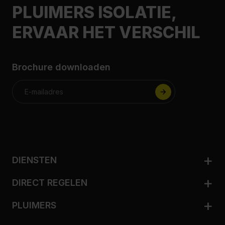
PLUIMERS ISOLATIE,
ERVAAR HET VERSCHIL
Brochure downloaden
DIENSTEN
Woningisolatie
DIRECT REGELEN
Zakelijk isoleren
Adviesgesprek aanvragen
Ventileren
PLUIMERS
Nij Begun
Biobased isoleren
Dit is Pluimers