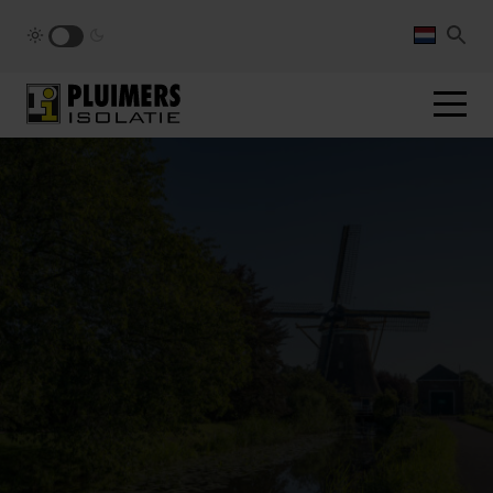
pluimers.nl