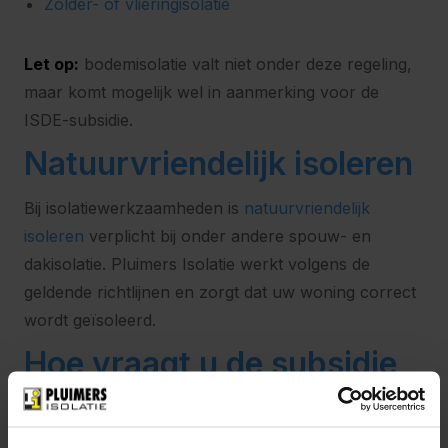
Zolder- of vlieringisolatie
Let op:
bodemisolatie valt niet onder deze regeling,
maar komt mogelijk wel in aanmerking voor de
ISDE-subsidie.
Natuurvriendelijk isoleren
Bij isolatiewerkzaamheden is
natuurvriendelijk
isoleren
verplicht bij onder andere spouw- en
dakisolatie. Pluimers Isolatie werkt volgens de
geldende richtlijnen en zorgt dat uw woning correct
wordt geïsoleerd.
Hoe vraagt u de subsidie
aan?
U vraagt de subsidie aan binnen 6 maanden na