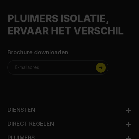
PLUIMERS ISOLATIE,
ERVAAR HET VERSCHIL
Brochure downloaden
DIENSTEN
Woningisolatie
DIRECT REGELEN
Zakelijk isoleren
Adviesgesprek aanvragen
Ventileren
PLUIMERS