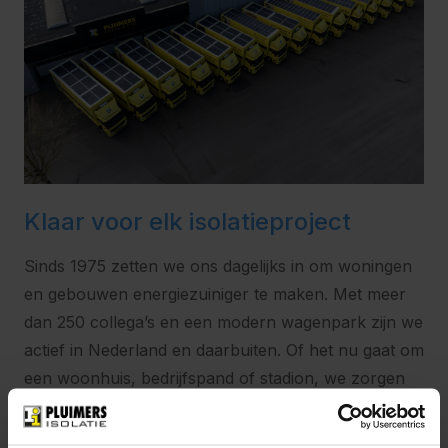
Klaar voor elk isolatieproject
Sinds 1975 zetten we ons dagelijks in om woningen
en gebouwen energiezuiniger te maken. Met meer
dan 250 collega’s en een modern wagenpark zijn we
actief in Nederland en daarbuiten. Of het nu gaat om
een woonhuis, bedrijfspand of stadion, we zorgen
voor een passende oplossing en voeren het werk
efficiënt en professioneel uit.