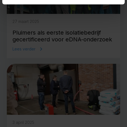
27 maart 2025
Pluimers als eerste isolatiebedrijf
gecertificeerd voor eDNA-onderzoek
Lees verder
3 april 2025