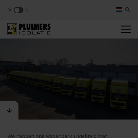
pluimers.nl
We hebben ons wagenpark uitgebreid met