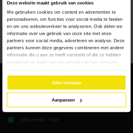
Deze website maakt gebruik van cookies
We gebruiken cookies om content en advertenties te
Delen
personaliseren, om functies voor social media te bieden
en om ons websiteverkeer te analyseren. Ook delen we
informatie over uw gebruik van onze site met onze
partners voor social media, adverteren en analyse. Deze
partners kunnen deze gegevens combineren met andere
informatie die u aan ze heeft verstrekt of die ze hebben
verzameld op basis van uw gebruik van hun services.
Alles toestaan
Vaak binnen één dag woningisolatie
Aanpassen
Ontzorging
Alles onder 1 dak