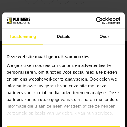
Toestemming
Details
Over
Deze website maakt gebruik van cookies
We gebruiken cookies om content en advertenties te
personaliseren, om functies voor social media te bieden
Vaak binnen één dag woningisolatie
en om ons websiteverkeer te analyseren. Ook delen we
Ontzorging
informatie over uw gebruik van onze site met onze
partners voor social media, adverteren en analyse. Deze
Alles onder 1 dak
partners kunnen deze gegevens combineren met andere
informatie die u aan ze heeft verstrekt of die ze hebben
verzameld op basis van uw gebruik van hun services.
Pluimers Isolatie
4.4