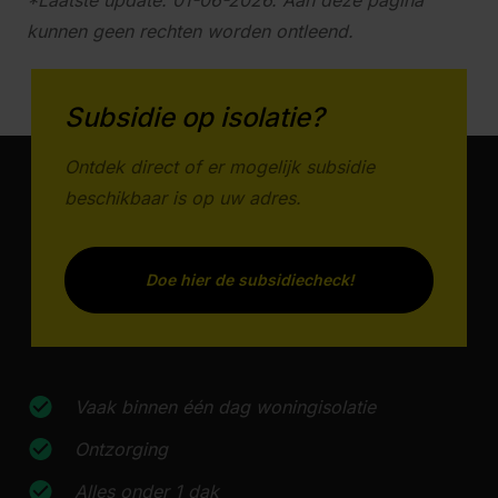
*Laatste update: 01-06-2026. Aan deze pagina
kunnen geen rechten worden ontleend.
Subsidie op isolatie?
Ontdek direct of er mogelijk subsidie
beschikbaar is op uw adres.
Doe hier de subsidiecheck!
Vaak binnen één dag woningisolatie
Ontzorging
Alles onder 1 dak