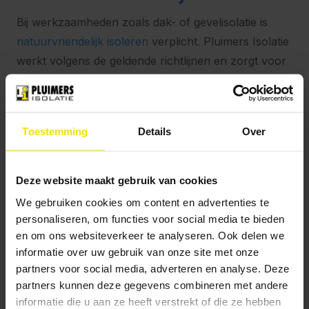
Bij werkzaamheden zoals dak- of gevelisolatie is
natuurvriendelijk isoleren
verplicht. Pluimers Isolatie
werkt volgens de geldende richtlijnen en zorgt voor
een correcte uitvoering van de werkzaamheden.
Hoe werkt de
subsidieaanvraag?
Toestemming
Details
Over
U vraagt de subsidie aan nadat uw woning is
geïsoleerd
Deze website maakt gebruik van cookies
U verzamelt facturen, betaalbewijzen en foto’s
We gebruiken cookies om content en advertenties te
van de uitgevoerde werkzaamheden
personaliseren, om functies voor social media te bieden
en om ons websiteverkeer te analyseren. Ook delen we
Bij biobased isolatiemateriaal voegt u de ISDE-
informatie over uw gebruik van onze site met onze
meldcode toe
partners voor social media, adverteren en analyse. Deze
De gemeente controleert of uw aanvraag
partners kunnen deze gegevens combineren met andere
compleet is
informatie die u aan ze heeft verstrekt of die ze hebben