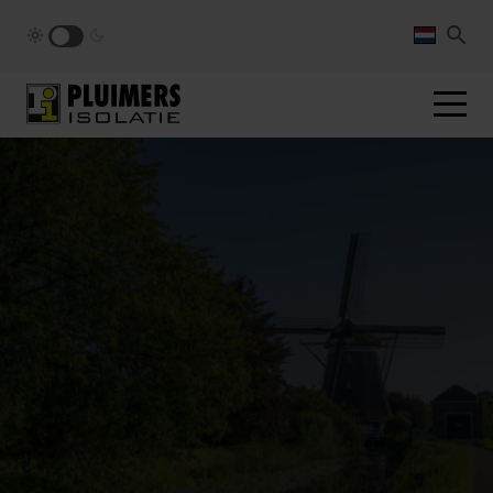
pluimers.nl