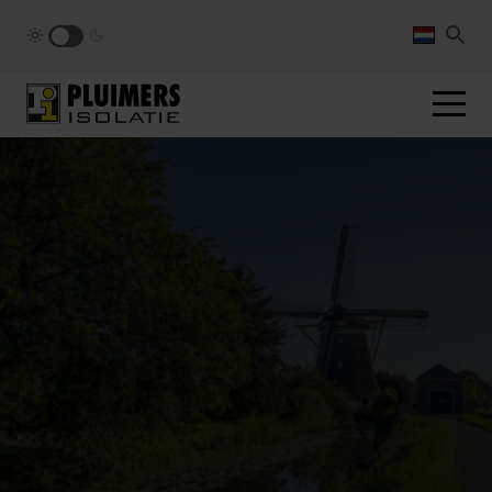
pluimers.nl