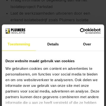
Vraag informatie of begeleiding aan via het
Isolatieproject Parkstad
Laat de werkzaamheden uitvoeren door een
erkend isolatiebedrijf zoals Pluimers Isolatie
Naast de gemeentelijke subsidie kunt u mogelijk
ook gebruikmaken van de landelijke ISDE-
subsidie
Toestemming
Details
Over
Persoonlijk advies voor
uw woning
Deze website maakt gebruik van cookies
We gebruiken cookies om content en advertenties te
Weet u niet welke isolatiemaatregel het meeste
personaliseren, om functies voor social media te bieden
rendement oplevert? Plan dan een vrijblijvend
en om ons websiteverkeer te analyseren. Ook delen we
adviesgesprek in met Pluimers Isolatie.
informatie over uw gebruik van onze site met onze
partners voor social media, adverteren en analyse. Deze
➡
Plan uw vrijblijvende adviesgesprek
partners kunnen deze gegevens combineren met andere
informatie die u aan ze heeft verstrekt of die ze hebben
Waarom kiezen voor