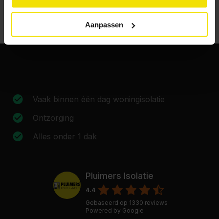
Aanpassen
Vaak binnen één dag woningisolatie
Ontzorging
Alles onder 1 dak
Pluimers Isolatie
4.4
Gebaseerd op
1330
reviews
Powered by
Google